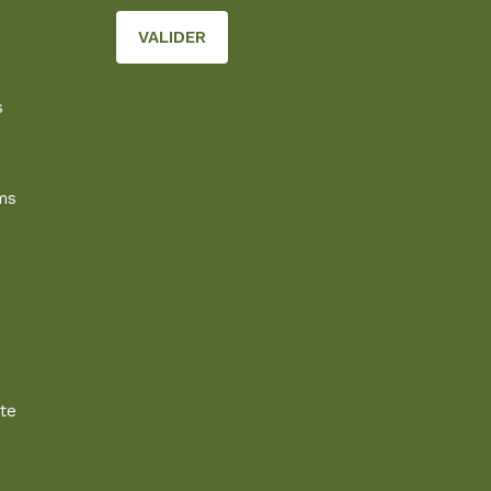
s
ms
te