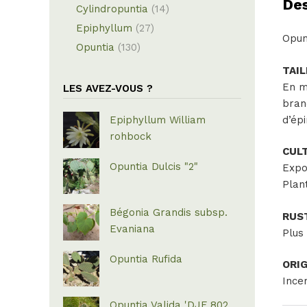
Des
Cylindropuntia
(14)
Epiphyllum
(27)
Opun
Opuntia
(130)
TAIL
En m
LES AVEZ-VOUS ?
bran
d’ép
Epiphyllum William
rohbock
CULT
Opuntia Dulcis "2"
Expos
Plan
Bégonia Grandis subsp.
RUST
Evaniana
Plus 
Opuntia Rufida
ORIG
Ince
Opuntia Valida 'DJF 802