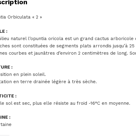
cription
tia Orbiculata « 2 »
LE :
ilieu naturel l’opuntia oricola est un grand cactus arboricol
ches sont constituées de segments plats arrondis jusqu’à 25 
ines courbes et jaunâtres d’environ 2 centimètres de long. So
URE :
ition en plein soleil.
tation en terre drainée légère à très sèche.
ICITE :
le sol est sec, plus elle résiste au froid -16°C en moyenne.
INE :
rtaine