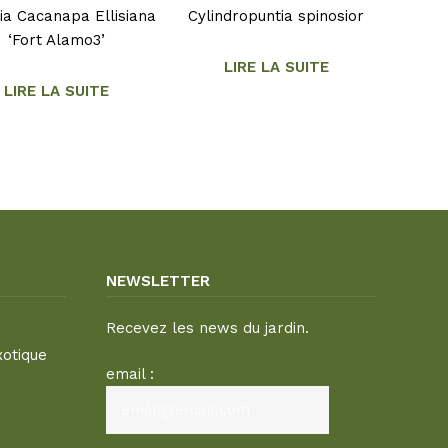
ia Cacanapa Ellisiana
Cylindropuntia spinosior
‘Fort Alamo3’
LIRE LA SUITE
LIRE LA SUITE
NEWSLETTER
Recevez les news du jardin.
xotique
email :